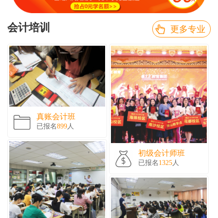
会计培训
更多专业
真账会计班
已报名
899
人
初级会计师班
已报名
1325
人