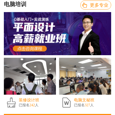
电脑培训
更多专业
装修设计班
电脑文秘班
已报名
242
人
已报名
327
人