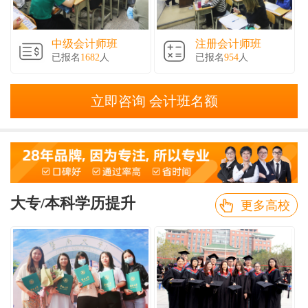
中级会计师班
注册会计师班
已报名
1682
人
已报名
954
人
立即咨询 会计班名额
大专/本科学历提升
更多高校