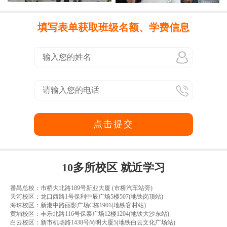
填写表单获取班级名额、学费信息
点击提交
10多所校区 就近学习
番禺总校：市桥大北路189号新业大厦 (市桥汽车站旁)
天河校区：龙口西路1号保利中辰广场5楼507(地铁岗顶站)
海珠校区：新港中路丽影广场C栋1901(地铁客村站)
黄埔校区：丰乐北路116号保泰广场12楼1204(地铁大沙东站)
白云校区：新市机场路1438号尚明大厦5(地铁白云文化广场站)