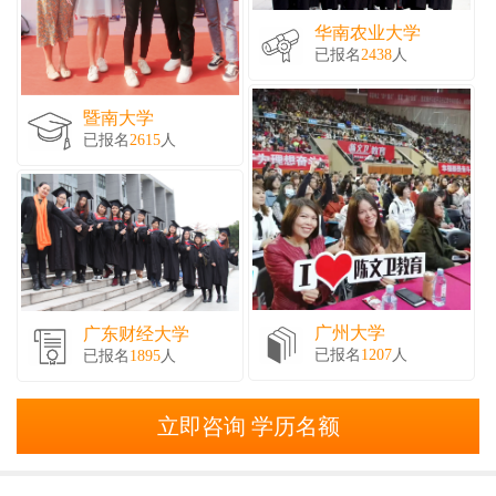
华南农业大学
已报名
2438
人
暨南大学
已报名
2615
人
广州大学
广东财经大学
已报名
1207
人
已报名
1895
人
立即咨询 学历名额