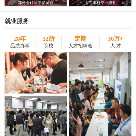
部分会计师学员留影
大专本科毕业典礼
就业服务
28年
12所
定期
30万+
品质办学
院校
人才招聘会
人 才