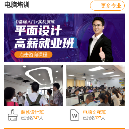
电脑培训
更多专业
装修设计班
电脑文秘班
已报名
242
人
已报名
327
人