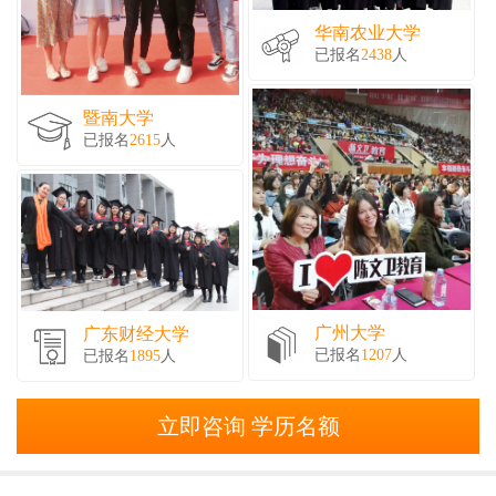
华南农业大学
已报名
2438
人
暨南大学
已报名
2615
人
广州大学
广东财经大学
已报名
1207
人
已报名
1895
人
立即咨询 学历名额