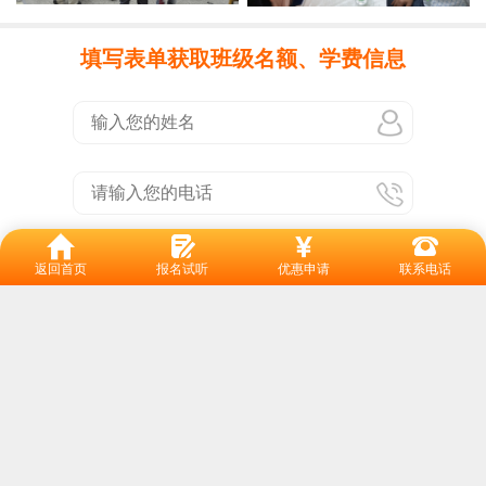
填写表单获取班级名额、学费信息
点击提交
返回首页
报名试听
优惠申请
联系电话
10多所校区 就近学习
番禺总校：市桥大北路189号新业大厦 (市桥汽车站旁)
天河校区：龙口西路1号保利中辰广场5楼507(地铁岗顶站)
海珠校区：新港中路丽影广场C栋1901(地铁客村站)
黄埔校区：丰乐北路116号保泰广场12楼1204(地铁大沙东站)
白云校区：新市机场路1438号尚明大厦5(地铁白云文化广场站)