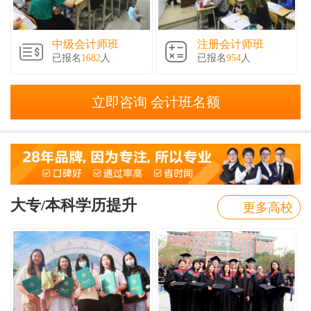
中级会计师班
注册会计师班
已报名
1682
人
已报名
954
人
立即咨询 会计班名额
大专/本科学历提升
更多高校