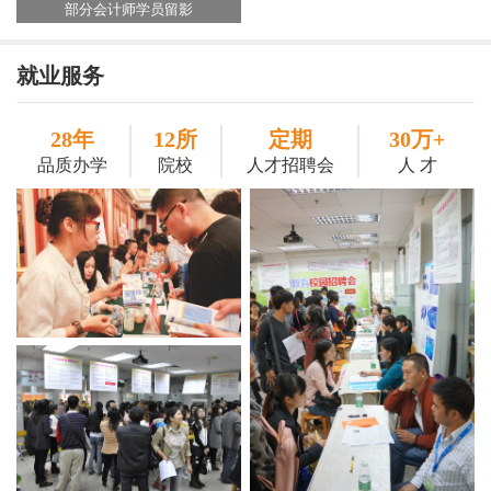
部分会计师学员留影
大专本科毕业典礼
就业服务
28年
12所
定期
30万+
品质办学
院校
人才招聘会
人 才