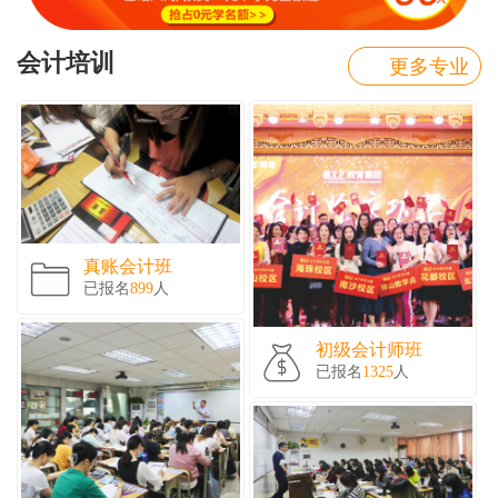
会计培训
更多专业
真账会计班
已报名
899
人
初级会计师班
已报名
1325
人