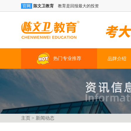
陈文卫教育
教育是回报最大的投资
官网
热门专业推荐
品牌介绍
学历提升
技能+学籍（学习时间：三年）
真账实操
技能+创就业（3-4个月）
主页 >
新闻动态