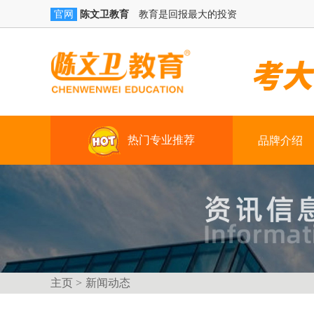
陈文卫教育
教育是回报最大的投资
官网
热门专业推荐
品牌介绍
学历提升
技能+学籍（学习时间：三年）
真账实操
技能+创就业（3-4个月）
主页 >
新闻动态