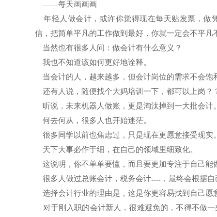
——每天画画画
年轻人做会计，或许你觉得现在每天贴发票，做凭
信，把简单平凡的工作做到最好，你就一定会不平凡
当然也有很多人问：做会计有什么意义？
我也不知道该如何更好地诠释。
当会计的人，越来越多，但会计岗位的需求不会饱
还有人说，随便找个大妈培训一下，都可以上岗？
听说，未来机器人做账，更是淘汰掉到一大批会计
何去何从，很多人也开始迷茫。
很多同学以前也焦虑过，只是现在更愿意接受现实
天下大事必作于细，在自己的领域里细致化。
这说明，你不单单要懂，而且要更加专注于自己能
很多人做过总账会计，税务会计.....，最终会根据
选择会计行业的理由是，这是你更容易找到自己愿
对于刚入职的会计新人，很难避免的，不得不做一