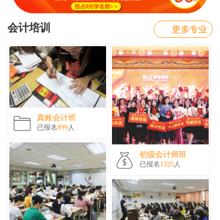
会计培训
更多专业
真账会计班
已报名
899
人
初级会计师班
已报名
1325
人