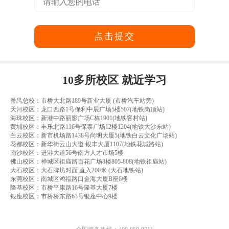
点击提交
10多所校区 就近学习
番禺总校：市桥大北路189号新业大厦 (市桥汽车站旁)
天河校区：龙口西路1号保利中辰广场5楼507(地铁岗顶站)
海珠校区：新港中路丽影广场C栋1901(地铁客村站)
黄埔校区：丰乐北路116号保泰广场12楼1204(地铁大沙东站)
白云校区：新市机场路1438号尚明大厦5(地铁白云文化广场站)
花都校区：新华街云山大道 银丰大厦1107(地铁花城路站)
南沙校区：进港大道56号南方人才市场5楼
佛山校区：禅城区祖庙路百花广场8楼805-808(地铁祖庙站)
大石校区：大石牌坊对面 直入200米 (大石地铁站)
东莞校区：南城区鸿福路口金海大厦B座6楼
隆基校区：市桥平康路16号隆基大厦7楼
银座校区：市桥桥东路63号银座中心9楼