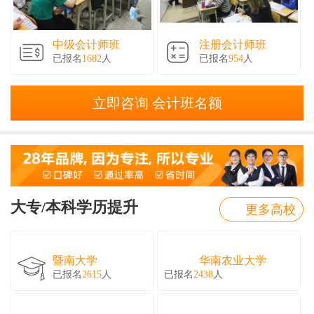
中级会计师班
注册会计师班
已报名
1682
人
已报名
954
人
立即咨询 会计班名额
大专/本科学历提升
更多高校
暨南大学
华南农业大学
已报名
2615
人
已报名
2438
人