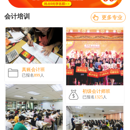
会计培训
更多专业
真账会计班
已报名
899
人
初级会计师班
已报名
1325
人