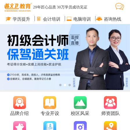
29年匠心品质 30万学员成功见证
学历提升
会计培训
电脑培训
咨询热线
品牌介绍
专业开设
校区风采
师资团队