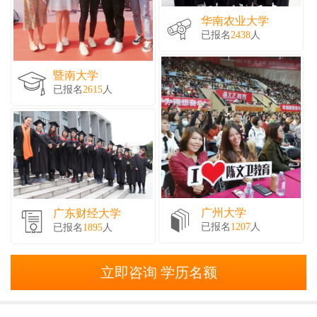
华南农业大学
已报名
2438
人
暨南大学
已报名
2615
人
广州大学
广东财经大学
已报名
1207
人
已报名
1895
人
立即咨询 学历名额