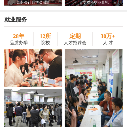
部分会计师学员留影
大专本科毕业典礼
就业服务
28年
12所
定期
30万+
品质办学
院校
人才招聘会
人 才