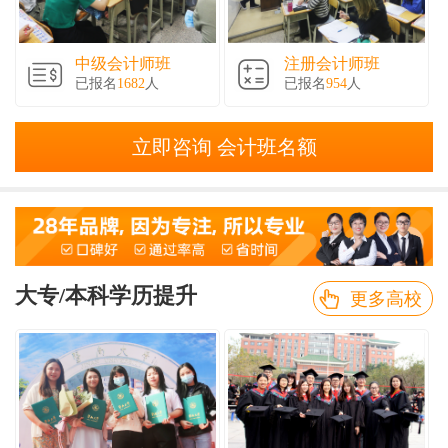
中级会计师班
注册会计师班
已报名
1682
人
已报名
954
人
立即咨询 会计班名额
大专/本科学历提升
更多高校