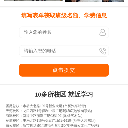
填写表单获取班级名额、学费信息
点击提交
10多所校区 就近学习
番禺总校：市桥大北路189号新业大厦 (市桥汽车站旁)
天河校区：龙口西路1号保利中辰广场5楼507(地铁岗顶站)
海珠校区：新港中路丽影广场C栋1901(地铁客村站)
黄埔校区：丰乐北路116号保泰广场12楼1204(地铁大沙东站)
白云校区：新市机场路1438号尚明大厦5(地铁白云文化广场站)