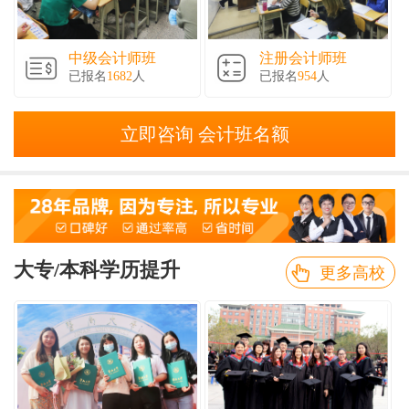
中级会计师班
注册会计师班
已报名
1682
人
已报名
954
人
立即咨询 会计班名额
大专/本科学历提升
更多高校