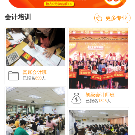
会计培训
更多专业
真账会计班
已报名
899
人
初级会计师班
已报名
1325
人