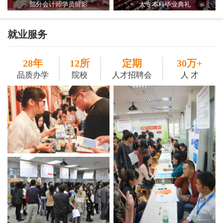
部分会计师学员留影
大专本科毕业典礼
就业服务
28年
12所
定期
30万+
品质办学
院校
人才招聘会
人 才