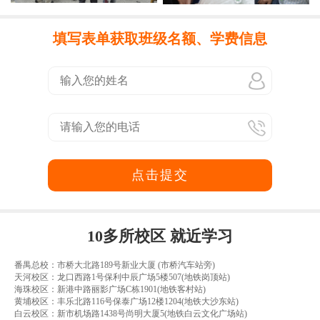
填写表单获取班级名额、学费信息
点击提交
10多所校区 就近学习
番禺总校：市桥大北路189号新业大厦 (市桥汽车站旁)
天河校区：龙口西路1号保利中辰广场5楼507(地铁岗顶站)
海珠校区：新港中路丽影广场C栋1901(地铁客村站)
黄埔校区：丰乐北路116号保泰广场12楼1204(地铁大沙东站)
白云校区：新市机场路1438号尚明大厦5(地铁白云文化广场站)