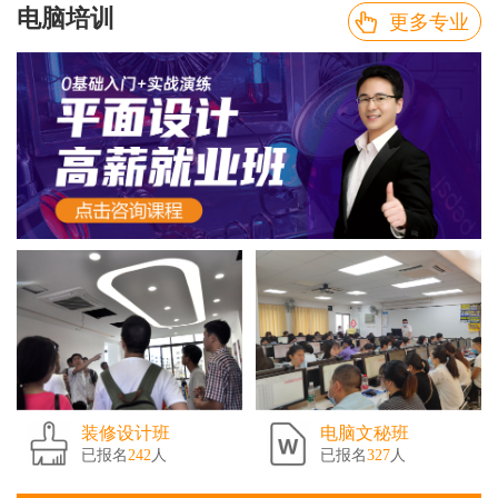
电脑培训
更多专业
装修设计班
电脑文秘班
已报名
242
人
已报名
327
人