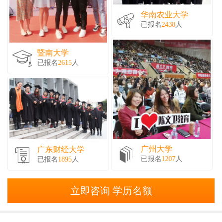
华南农业大学
已报名
2438
人
暨南大学
已报名
2615
人
广州大学
广东财经大学
已报名
1207
人
已报名
1895
人
立即咨询 学历名额