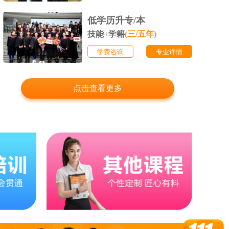
低学历升专/本
技能+学籍
(三/五年)
学费咨询
专业详情
点击查看更多