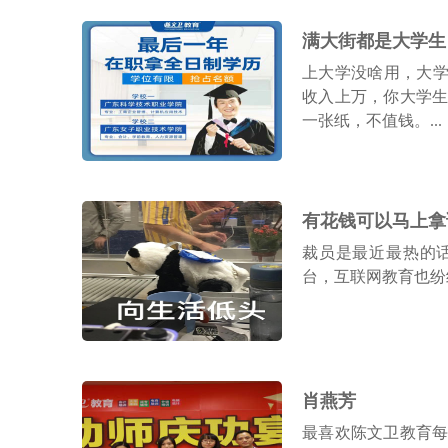
初级会计师
技能+创就业（4-5个月）
满大街都是大学生
上大学没啥用，大学
中级会计师
收入上万，你大学
技能+考证（4-5个月）
一张纸，不值钱。...
平面设计
技能+创就业（3个月）
有花钱可以马上拿
裁员是最近最热的
电脑培训
台，互联网教育也纷纷
技能+创就业（2个月）
肖燕芳
最喜欢陈文卫教育