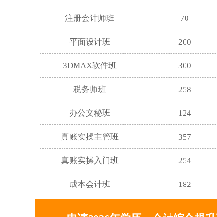
注册会计师班
70
平面设计班
200
3DMAX软件班
300
税务师班
258
办公文秘班
124
真账实操主管班
357
真账实操入门班
254
成本会计班
182
电商美工班
76