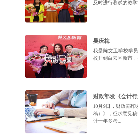
及时进行测试的教学
吴庆梅
我是陈文卫学校学
校开到白云区新市，那
10月9日，财政部印
稿）》，征求意见稿
计一年多考...