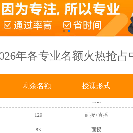
2026年各专业名额火热抢占
31
面授
457
面授+直播
338
面授
剩余名额
授课形式
214
面授
129
面授+直播
83
面授