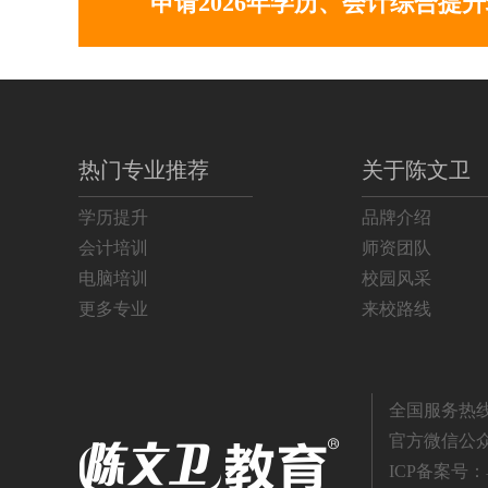
申请2026年学历、会计综合提
电商美工摄影班
68
高升专学历班
893
专升本学历班
672
热门专业推荐
关于陈文卫
高升本学历班
417
学历提升
品牌介绍
初级会计师班
320
会计培训
师资团队
电脑培训
校园风采
中级会计师班
180
更多专业
来校路线
注册会计师班
70
平面设计班
200
全国服务热线：4
官方微信公
3DMAX软件班
300
ICP备案号：