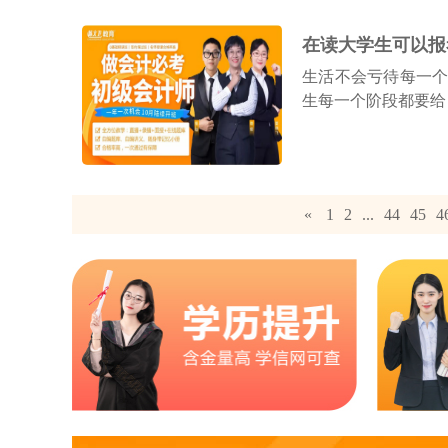
在读大学生可以报
生活不会亏待每一
生每一个阶段都要给
«
1
2
...
44
45
4