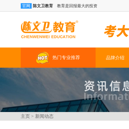
陈文卫教育
教育是回报最大的投资
官网
热门专业推荐
品牌介绍
学历提升
技能+学籍（学习时间：三年）
真账实操
技能+创就业（3-4个月）
主页 >
新闻动态