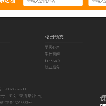
升班名额
31
面授
457
面授+直播
338
面授
校园动态
214
面授
学员心声
129
面授+直播
学校新闻
行业动态
83
面授
就业服务
19
面授
69
面授
00-850-9711
众号：陈文卫教育培训中心
164
面授
粤ICP备13053333号