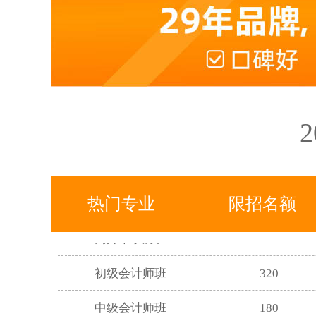
电商美工摄影班
68
高升专学历班
893
专升本学历班
672
热门专业
限招名额
高升本学历班
417
初级会计师班
320
中级会计师班
180