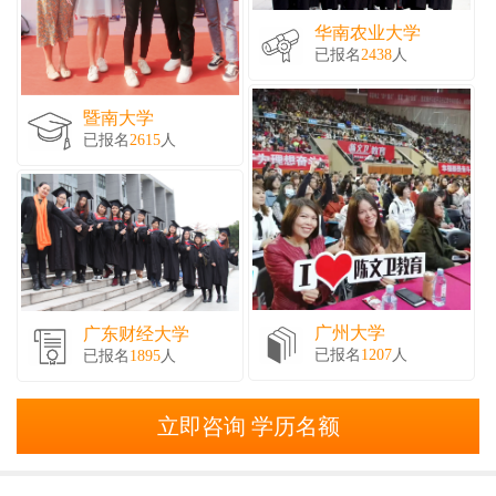
华南农业大学
已报名
2438
人
暨南大学
已报名
2615
人
广州大学
广东财经大学
已报名
1207
人
已报名
1895
人
立即咨询 学历名额