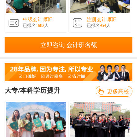
中级会计师班
注册会计师班
已报名
1682
人
已报名
954
人
立即咨询 会计班名额
大专/本科学历提升
更多高校