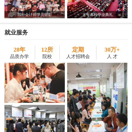
部分会计师学员留影
大专本科毕业典礼
就业服务
28年
12所
定期
30万+
品质办学
院校
人才招聘会
人 才