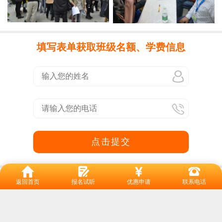
填写表单获取班级名额、学费信息
点击提交
10多所校区 就近学习
返回首页
报名试听
优惠申请
联系电话
番禺总校：市桥大北路189号新业大厦 (市桥汽车站旁)
天河校区：龙口西路1号保利中辰广场5楼507(地铁岗顶站)
海珠校区：新港中路丽影广场C栋1901(地铁客村站)
黄埔校区：丰乐北路116号保泰广场12楼1204(地铁大沙东站)
白云校区：新市机场路1438号尚明大厦5(地铁白云文化广场站)