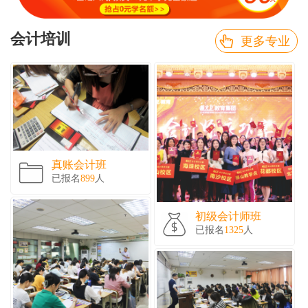
会计培训
更多专业
真账会计班
已报名
899
人
初级会计师班
已报名
1325
人