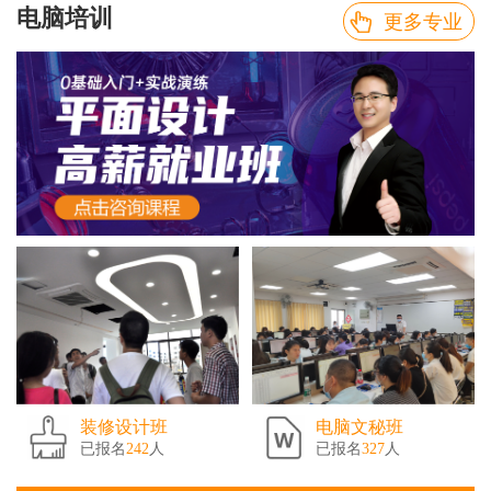
电脑培训
更多专业
装修设计班
电脑文秘班
已报名
242
人
已报名
327
人