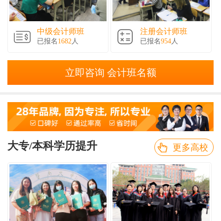
中级会计师班
注册会计师班
已报名
1682
人
已报名
954
人
立即咨询 会计班名额
大专/本科学历提升
更多高校