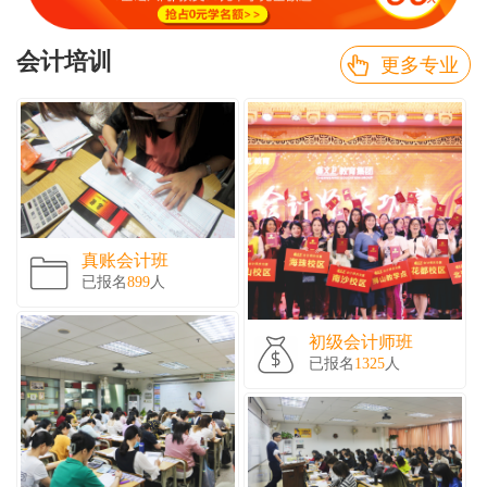
会计培训
更多专业
真账会计班
已报名
899
人
初级会计师班
已报名
1325
人