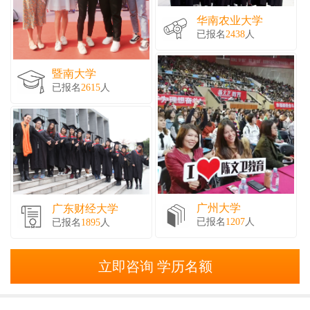
华南农业大学
已报名
2438
人
暨南大学
已报名
2615
人
广州大学
广东财经大学
已报名
1207
人
已报名
1895
人
立即咨询 学历名额