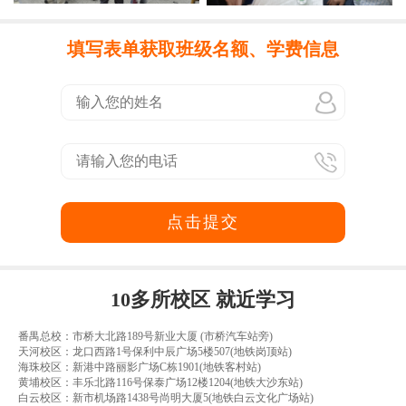
填写表单获取班级名额、学费信息
点击提交
10多所校区 就近学习
番禺总校：市桥大北路189号新业大厦 (市桥汽车站旁)
天河校区：龙口西路1号保利中辰广场5楼507(地铁岗顶站)
海珠校区：新港中路丽影广场C栋1901(地铁客村站)
黄埔校区：丰乐北路116号保泰广场12楼1204(地铁大沙东站)
白云校区：新市机场路1438号尚明大厦5(地铁白云文化广场站)