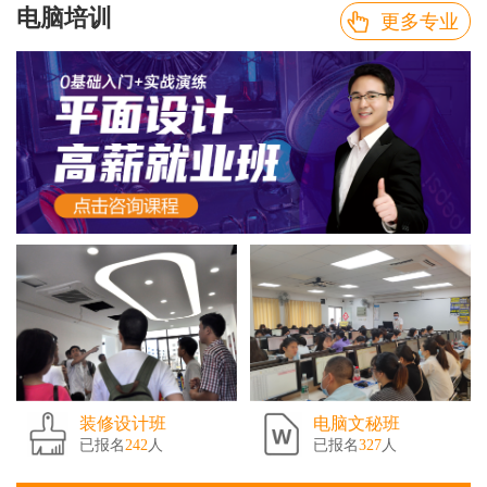
电脑培训
更多专业
装修设计班
电脑文秘班
已报名
242
人
已报名
327
人