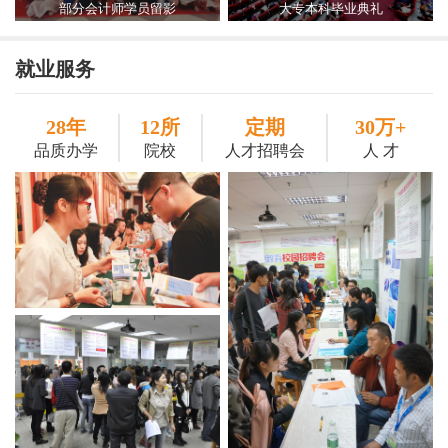
部分会计师学员留影
大专本科毕业典礼
就业服务
28年
12所
定期
30万+
品质办学
院校
人才招聘会
人 才