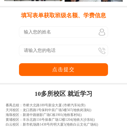
填写表单获取班级名额、学费信息
点击提交
10多所校区 就近学习
番禺总校：市桥大北路189号新业大厦 (市桥汽车站旁)
天河校区：龙口西路1号保利中辰广场5楼507(地铁岗顶站)
海珠校区：新港中路丽影广场C栋1901(地铁客村站)
黄埔校区：丰乐北路116号保泰广场12楼1204(地铁大沙东站)
白云校区：新市机场路1438号尚明大厦5(地铁白云文化广场站)