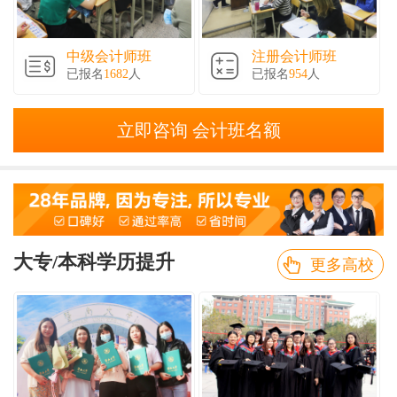
中级会计师班
注册会计师班
已报名
1682
人
已报名
954
人
立即咨询 会计班名额
大专/本科学历提升
更多高校