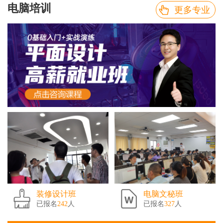
电脑培训
更多专业
装修设计班
电脑文秘班
已报名
242
人
已报名
327
人