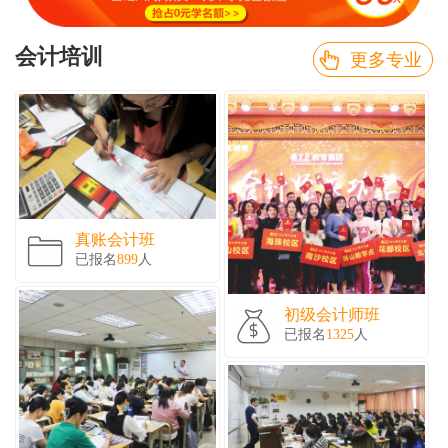
会计培训
更多专业
真账会计班
已报名
899
人
初级会计师班
已报名
1325
人