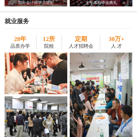
部分会计师学员留影
大专本科毕业典礼
就业服务
28年
12所
定期
30万+
品质办学
院校
人才招聘会
人 才