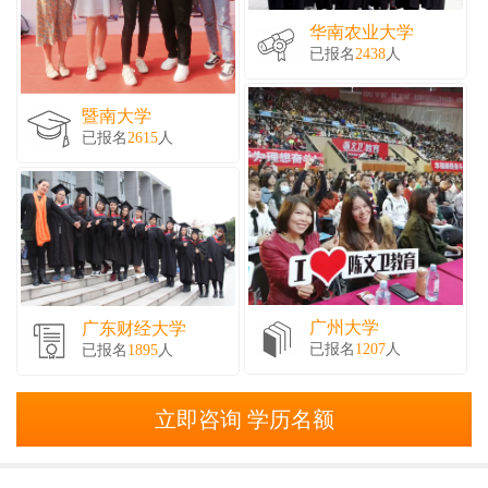
华南农业大学
已报名
2438
人
暨南大学
已报名
2615
人
广州大学
广东财经大学
已报名
1207
人
已报名
1895
人
立即咨询 学历名额